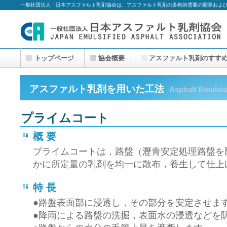
一般社団法人 日本アスファルト乳剤協会は、アスファルト乳剤の多角的需要の開発およ
トップページ
協会概要
アスファルト乳剤のすす
アスファルト乳剤を用いた工法
Asphalt Emulsio
プライムコート
概 要
プライムコートは，路盤（瀝青安定処理路盤を
かに所定量の乳剤を均一に散布，養生して仕上
特 長
●路盤表面部に浸透し，その部分を安定させま
●降雨による路盤の洗掘，表面水の浸透などを