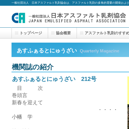
一般社団法人 日本アスファルト乳剤協会は、アスファルト乳剤の多角的需要の開発およ
トップページ
協会概要
アスファルト乳剤のすす
あすふぁるとにゅうざい
Quarterly Magazine
機関誌の紹介
あすふぁるとにゅうざい 212号
目 次
巻頭言
新春を迎えて
・・・・
小幡 学