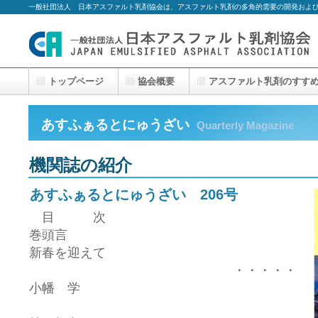
一般社団法人 日本アスファルト乳剤協会は、アスファルト乳剤の多角的需要の開発およ
トップページ
協会概要
アスファルト乳剤のすす
あすふぁるとにゅうざい
Quarterly Magazine
機関誌の紹介
あすふぁるとにゅうざい 206号
目 次
巻頭言
新春を迎えて
・・・・・
小幡 学