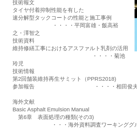
技術報文
タイヤ付着抑制性能を有した
速分解型タックコートの性能と施工事例
・・・・平岡富雄・飯高裕
之・澤智之
技術資料
維持修繕工事におけるアスファルト乳剤の活用
・・・・菊池
玲児
技術情報
第2回舗装維持再生サミット（PPRS2018)
参加報告 ・・・・相田俊
海外文献
Basic Asphalt Emulsion Manual
第6章 表面処理の種類(その3)
・・・海外資料調査ワーキンググル