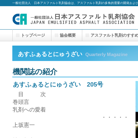
一般社団法人 日本アスファルト乳剤協会は、アスファルト乳剤の多角的需要の開発およ
トップページ
協会概要
アスファルト乳剤のすす
あすふぁるとにゅうざい
Quarterly Magazine
機関誌の紹介
あすふぁるとにゅうざい 205号
目 次
巻頭言
乳剤への愛着
・・・・・
上坂憲一