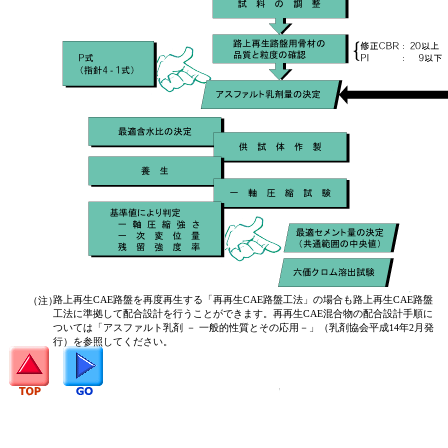
路上再生CAE路盤を再度再生する「再再生CAE路盤工法」の場合も路上再生CAE路盤
（注）
工法に準拠して配合設計を行うことができます。再再生CAE混合物の配合設計手順に
ついては「アスファルト乳剤 － 一般的性質とその応用－」（乳剤協会平成14年2月発
行）を参照してください。