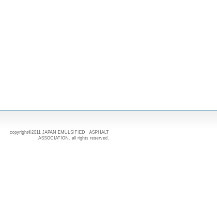
copyright©2011 JAPAN EMULSIFIED ASPHALT
ASSOCIATION. all rights reserved.