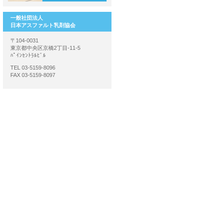
一般社団法人
日本アスファルト乳剤協会
〒104-0031
東京都中央区京橋2丁目-11-5
ﾊﾟｲﾝｾﾝﾄﾗﾙﾋﾞﾙ
TEL 03-5159-8096
FAX 03-5159-8097