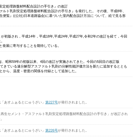
安定処理路盤材料配合設計の手引き』の改訂
ファルト乳剤安定処理路盤材料配合設計の手引き』を発行した。 その後、平成8年、
生便覧』((公社)日本道路協会)に基づいた室内配合設計方法に ついて、絵で見る形
初版され，平成14年，平成18年,平成24年,平成27年,令和2年の改訂を経て，今回
た。
と発展に寄与することを期待している。
S)は、昭和59年の初版以来、4回の改訂が実施されてきた。今回の5回目の改訂版
増加してきている速分解型アスファルト乳剤の分解性能評価方法を新たに追加するととも
ことから、温度－密度の関係を付録として追加した。
誌「あすふぁるとにゅうざい」
第227号
が発行されました。
上再生セメント・アスファルト乳剤安定処理路盤材料配合設計の手引き」が改訂され
た。
誌「あすふぁるとにゅうざい」
第226号
が発行されました。