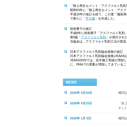
『路上再生セメント・アスファルト乳剤
昭和63年に『路上再生セメント・アス
平成15年の改訂を経て、この度『舗装再
で新たに「
手引書
」を作成した。
技術冊子の改訂
平成8年に技術冊子「アスファルト乳剤」が
第6版「
アスファルト乳剤
」が発行され
当協会は，アスファルト乳剤工法の普及
日本アスファルト乳剤協会規格の改訂
日本アスファルト乳剤協会規格(JEAA
JEAAS2020では、近年施工実績が
に、PKM-Tの需要が増加してきている
NEWS
2026年 4月15日
機関
2026年 4月15日
「路
まし
2026年 1月 5日
機関